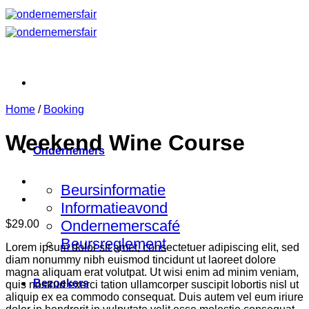
Ga
naar
inhoud
Home
/
Booking
Weekend Wine Course
Ondernemers
Beursinformatie
Informatieavond
Ondernemerscafé
$
29.00
Beursreglement
Lorem ipsum dolor sit amet, consectetuer adipiscing elit, sed
diam nonummy nibh euismod tincidunt ut laoreet dolore
magna aliquam erat volutpat. Ut wisi enim ad minim veniam,
Bezoekers
quis nostrud exerci tation ullamcorper suscipit lobortis nisl ut
aliquip ex ea commodo consequat. Duis autem vel eum iriure