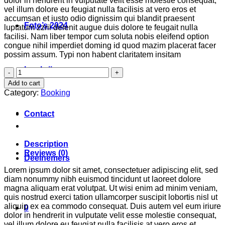
dolor in hendrerit in vulputate velit esse molestie consequat,
vel illum dolore eu feugiat nulla facilisis at vero eros et
accumsan et iusto odio dignissim qui blandit praesent
Foto’s 2024
luptatum zzril delenit augue duis dolore te feugait nulla
facilisi. Nam liber tempor cum soluta nobis eleifend option
congue nihil imperdiet doming id quod mazim placerat facer
possim assum. Typi non habent claritatem insitam
Inschrijven
Weekend
Wine
Add to cart
Course
Category:
Booking
quantity
Contact
Description
Reviews (0)
Deelnemers
Lorem ipsum dolor sit amet, consectetuer adipiscing elit, sed
diam nonummy nibh euismod tincidunt ut laoreet dolore
magna aliquam erat volutpat. Ut wisi enim ad minim veniam,
quis nostrud exerci tation ullamcorper suscipit lobortis nisl ut
aliquip ex ea commodo consequat. Duis autem vel eum iriure
0
dolor in hendrerit in vulputate velit esse molestie consequat,
vel illum dolore eu feugiat nulla facilisis at vero eros et