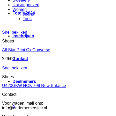
Sweaters
Uncategorized
Women
Foto’s 2024
Jeans
Tops
Snel bekijken
Inschrijven
Shoes
All Star Print Ox Converse
$
29.00
Contact
Snel bekijken
Shoes
Deelnemers
U420GKW NOK 799 New Balance
Contact
Voor vragen, mail ons:
0
info@ondernemersfair.nl