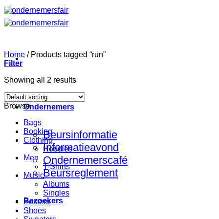
Ga
naar
inhoud
Home
/
Products tagged “run”
Filter
Showing all 2 results
Browse
Ondernemers
Bags
Booking
Beursinformatie
Clothing
Informatieavond
Hoodies
Men
Ondernemerscafé
T-Shirts
Beursreglement
Music
Albums
Singles
Bezoekers
Posters
Shoes